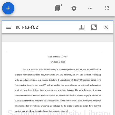
1
Mirador
hull-a3-f62
hull-a3-f62
viewer